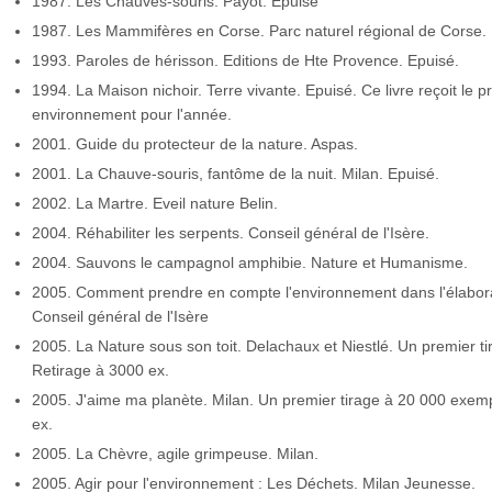
1987. Les Chauves-souris. Payot. Epuisé
1987. Les Mammifères en Corse. Parc naturel régional de Corse.
1993. Paroles de hérisson. Editions de Hte Provence. Epuisé.
1994. La Maison nichoir. Terre vivante. Epuisé. Ce livre reçoit le pr
environnement pour l'année.
2001. Guide du protecteur de la nature. Aspas.
2001. La Chauve-souris, fantôme de la nuit. Milan. Epuisé.
2002. La Martre. Eveil nature Belin.
2004. Réhabiliter les serpents. Conseil général de l'Isère.
2004. Sauvons le campagnol amphibie. Nature et Humanisme.
2005. Comment prendre en compte l'environnement dans l'élabora
Conseil général de l'Isère
2005. La Nature sous son toit. Delachaux et Niestlé. Un premier t
Retirage à 3000 ex.
2005. J'aime ma planète. Milan. Un premier tirage à 20 000 exempl
ex.
2005. La Chèvre, agile grimpeuse. Milan.
2005. Agir pour l'environnement : Les Déchets. Milan Jeunesse.