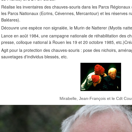
Réalise les inventaires des chauves-souris dans les Parcs Régionaux
les Parcs Nationaux (Ecrins, Cévennes, Mercantour) et les réserves n
Baléares).
Découvre une espèce non signalée, le Murin de Natterer (Myotis natte
Lance en août 1984, une campagne nationale de réhabilitation des cha
presse, colloque national à Rouen les 19 et 20 octobre 1985, etc.)Cr
Agit pour la protection des chauves-souris : pose des nichoirs, aména
sauvetages d'individus blessés, etc.
Mirabelle, Jean-François et le Cdt Co