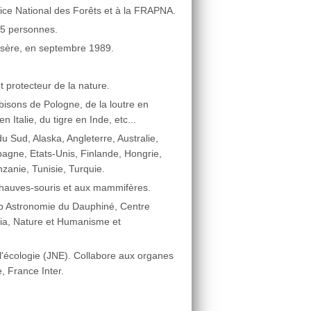
fice National des Forêts et à la FRAPNA.
15 personnes.
Isère, en septembre 1989.
 protecteur de la nature.
isons de Pologne, de la loutre en
Italie, du tigre en Inde, etc...
u Sud, Alaska, Angleterre, Australie,
agne, Etats-Unis, Finlande, Hongrie,
zanie, Tunisie, Turquie.
 chauves-souris et aux mammifères.
ub Astronomie du Dauphiné, Centre
lia, Nature et Humanisme et
t l'écologie (JNE). Collabore aux organes
, France Inter.