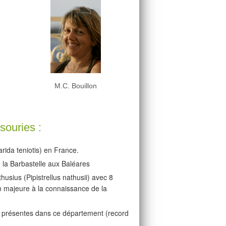
M.C. Bouillon
souries :
rida teniotis) en France.
e la Barbastelle aux Baléares
sius (Pipistrellus nathusii) avec 8
n majeure à la connaissance de la
s présentes dans ce département (record