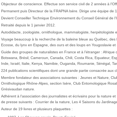
Objecteur de conscience. Effectue son service civil de 2 années à l'Of
Permanent puis Directeur de la FRAPNA Isère. Dirige une équipe de 
Devient Conseiller Technique Environnement du Conseil Général de l'
Retraité depuis le 1 janvier 2012.
Autodidacte, zoologiste, ornithologue, mammalogiste, herpétologiste et
Voyage beaucoup à la recherche de la baleine bleue au Québec, des b
Ecosse, du lynx en Espagne, des ours et des loups en Yougoslavie et en 
Guide des groupes de naturalistes en France et à l'étranger : Afrique d
Botswana, Brésil, Cameroun, Canada, Chili, Costa Rica, Equateur, Esp
Inde, Israël, Italie, Kenya, Namibie, Ouganda, Roumanie, Sénégal, Tan
224 publications scientifiques dont une grande partie consacrée aux
Membre fondateur des associations suivantes : Jeunes et Nature, Cl
Ornithologique Rhône-Alpes, section Isère, Club Entomologique Rosa
Grésivaudan nature.
Adhérent à l'association des journalistes et écrivains pour la nature e
de presse suivants : Courrier de la nature, Les 4 Saisons du Jardinage
Auteur de 19 livres et plusieurs plaquettes :