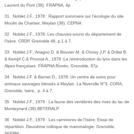
Laurent du Pont (38). FRAPNA, 4p.
31 Noblet J.F., 1978 : Rapport sommaire sur l'écologie du site
Moulin de Charlaix, Meylan (38). CEPNA.
32 Noblet J.F., 1978: Les chauves-souris du département de
l'Isère. CRDP, Grenoble 48, p.1 à 7.
33 Noblet J.F., Ariagno D. & Bouvier M. & Choisy J.P. & Drillat B.
& Kempf C.& Provost A., 1978 :La réintroduction du lynx dans les
Alpes françaises. FRAPNA Ronéo, Grenoble, 87p.
34 Noblet J.F. & Barnet D., 1978: Un centre de soins pour
animaux sauvages blessés à Meylan. La Niverolle N°3. CORA,
Grenoble, Isère, p. 4 à 7.
35 Noblet J.F., 1979 : La faune des vertébrés des rives du lac de
Monteynard (38).BETERALP.
36 Noblet J.F., 1979 : Les carnivores de l'Isère. Essai de
répartition. Deuxième colloque de mammalogie. Grenoble,
SFEP