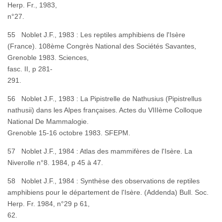
Herp. Fr., 1983,
n°27
55 Noblet J.F., 1983 : Les reptiles amphibiens de l'Isère
(France). 108ème Congrès National des Sociétés Savantes,
Grenoble 1983. Sciences,
fasc. II, p 281-
291
56 Noblet J.F., 1983 : La Pipistrelle de Nathusius (Pipistrellus
nathusii) dans les Alpes françaises. Actes du VIIIème Colloque
National De Mammalogie.
Grenoble 15-16 octobre 1983. SFEPM.
57 Noblet J.F., 1984 : Atlas des mammifères de l'Isère. La
Niverolle n°8. 1984, p 45 à 47.
58 Noblet J.F., 1984 : Synthèse des observations de reptiles
amphibiens pour le département de l'Isère. (Addenda) Bull. Soc.
Herp. Fr. 1984, n°29 p 61,
62