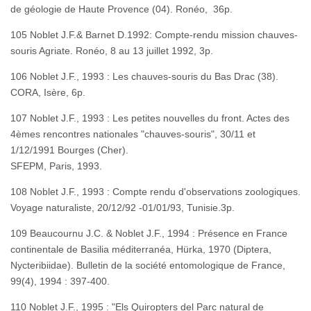
de géologie de Haute Provence (04). Ronéo, 36p.
105 Noblet J.F.& Barnet D.1992: Compte-rendu mission chauves-
souris Agriate. Ronéo, 8 au 13 juillet 1992, 3p.
106 Noblet J.F., 1993 : Les chauves-souris du Bas Drac (38).
CORA, Isère, 6p.
107 Noblet J.F., 1993 : Les petites nouvelles du front. Actes des
4èmes rencontres nationales "chauves-souris", 30/11 et
1/12/1991 Bourges (Cher).
SFEPM, Paris, 1993.
108 Noblet J.F., 1993 : Compte rendu d'observations zoologiques.
Voyage naturaliste, 20/12/92 -01/01/93, Tunisie.3p.
109 Beaucournu J.C. & Noblet J.F., 1994 : Présence en France
continentale de Basilia méditerranéa, Hürka, 1970 (Diptera,
Nycteribiidae). Bulletin de la société entomologique de France,
99(4), 1994 : 397-400.
110 Noblet J.F., 1995 : "Els Quiropters del Parc natural de