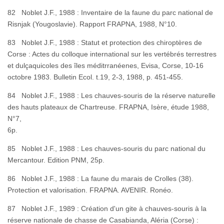
82 Noblet J.F., 1988 : Inventaire de la faune du parc national de
Risnjak (Yougoslavie). Rapport FRAPNA, 1988, N°10.
83 Noblet J.F., 1988 : Statut et protection des chiroptères de
Corse : Actes du colloque international sur les vertébrés terrestres
et dulçaquicoles des îles méditrranéenes, Evisa, Corse, 10-16
octobre 1983. Bulletin Ecol. t.19, 2-3, 1988, p. 451-455.
84 Noblet J.F., 1988 : Les chauves-souris de la réserve naturelle
des hauts plateaux de Chartreuse. FRAPNA, Isère, étude 1988,
N°7,
6p
85 Noblet J.F., 1988 : Les chauves-souris du parc national du
Mercantour. Edition PNM, 25p.
86 Noblet J.F., 1988 : La faune du marais de Crolles (38).
Protection et valorisation. FRAPNA. AVENIR. Ronéo.
87 Noblet J.F., 1989 : Création d'un gite à chauves-souris à la
réserve nationale de chasse de Casabianda, Aléria (Corse) :