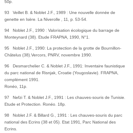
50
93 Veillet B. & Noblet J.F., 1989 : Une nouvelle donnée de
genette en Isère. La Niverolle , 11, p. 53-54.
94 Noblet J.F., 1990 : Valorisation écologique du barrage de
Monteynard (38). Etude FRAPNA, 1990, N°1.
95 Noblet J.F., 1990: La protection de la grotte de Bournillon-
Châtelus (38).Vercors, PNRV, novembre 1990.
96 Desmarchelier C. & Noblet J.F., 1991: Inventaire faunistique
du parc national de Risnjak, Croatie (Yougoslavie). FRAPNA,
complément 1991.
Ronéo, 11p.
97 Nefzi T. & Noblet J.F., 1991 : Les chauves-souris de Tunisie.
Etude et Protection. Ronéo. 18p.
98 Noblet J.F. & Billard G., 1991 : Les chauves-souris du parc
national des Ecrins (38 et 05). Etat 1991, Parc National des
Ecri