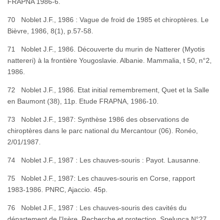
FRAPNA 1986-6.
70 Noblet J.F., 1986 : Vague de froid de 1985 et chiroptères. Le
Bièvre, 1986, 8(1), p.57-58.
71 Noblet J.F., 1986. Découverte du murin de Natterer (Myotis
nattereri) à la frontière Yougoslavie. Albanie. Mammalia, t 50, n°2,
198
72 Noblet J.F., 1986. Etat initial remembrement, Quet et la Salle
en Baumont (38), 11p. Etude FRAPNA, 1986-10.
73 Noblet J.F., 1987: Synthèse 1986 des observations de
chiroptères dans le parc national du Mercantour (06). Ronéo,
2/01/1
74 Noblet J.F., 1987 : Les chauves-souris : Payot. Lausanne.
75 Noblet J.F., 1987: Les chauves-souris en Corse, rapport
1983-1986. PNRC, Ajaccio. 45p.
76 Noblet J.F., 1987 : Les chauves-souris des cavités du
département de l'Isère. Recherche et protection, Spelunca N°27,