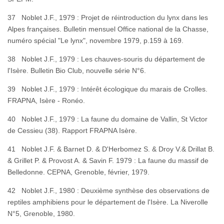
37 Noblet J.F., 1979 : Projet de réintroduction du lynx dans les
Alpes françaises. Bulletin mensuel Office national de la Chasse,
numéro spécial "Le lynx", novembre 1979, p.159 à 169.
38 Noblet J.F., 1979 : Les chauves-souris du département de
l'Isère. Bulletin Bio Club, nouvelle série N°6.
39 Noblet J.F., 1979 : Intérêt écologique du marais de Crolles.
FRAPNA, Isère - Ronéo.
40 Noblet J.F., 1979 : La faune du domaine de Vallin, St Victor
de Cessieu (38). Rapport FRAPNA Isère.
41 Noblet J.F. & Barnet D. & D'Herbomez S. & Droy V.& Drillat B.
& Grillet P. & Provost A. & Savin F. 1979 : La faune du massif de
Belledonne. CEPNA, Grenoble, février, 1979.
42 Noblet J.F., 1980 : Deuxième synthèse des observations de
reptiles amphibiens pour le département de l'Isère. La Niverolle
N°5, Grenoble, 1980.