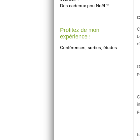
Des cadeaux pou Noël ?
C
C
Profitez de mon
expérience !
L
r
Conférences, sorties, études...
G
p
C
i
p
E