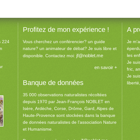
Profitez de mon expérience !
A p
es 224
Vous cherchez un conférencier? un guide
Je m'a
an
nature? un animateur de débat? Je suis libre et
éperdu
jf@noblet.me
les en
disponible. Contactez moi:
Je sui
ur
en savoir +
fric, a
Je suis
Banque de données
libert
35 000 observations naturalistes récoltées
depuis 1970 par Jean-François NOBLET en
Isère, Ardèche, Corse, Drôme, Gard, Alpes de
Haute-Provence sont stockées dans la banque
de données naturalistes de l'association Nature
et Humanisme.