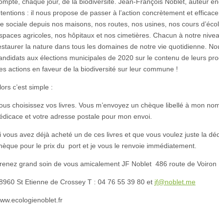
ompte, chaque jour, de la biodiversité. Jean-François Noblet, auteur e
ntentions : il nous propose de passer à l’action concrètement et effic
ie sociale depuis nos maisons, nos routes, nos usines, nos cours d’école
spaces agricoles, nos hôpitaux et nos cimetières. Chacun à notre nive
estaurer la nature dans tous les domaines de notre vie quotidienne. Nou
andidats aux élections municipales de 2020 sur le contenu de leurs pro
es actions en faveur de la biodiversité sur leur commune !
lors c’est simple :
ous choisissez vos livres. Vous m’envoyez un chèque libellé à mon no
édicace et votre adresse postale pour mon envoi.
i vous avez déjà acheté un de ces livres et que vous voulez juste la d
hèque pour le prix du port et je vous le renvoie immédiatement.
renez grand soin de vous amicalement JF Noblet 486 route de Voiron
8960 St Etienne de Crossey T : 04 76 55 39 80 et
jf@noblet.me
ww.ecologienoblet.fr