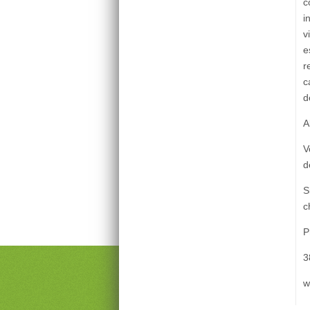
c
i
v
e
r
c
d
A
V
d
S
c
P
3
w