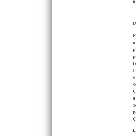
t
M
P
m
p
p
l
!
d
c
C
I
s
n
C
L