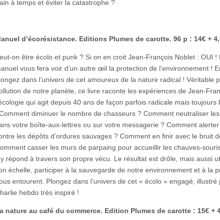
rain à temps et éviter la catastrophe ?
anuel d’écorésistance. Editions Plumes de carotte. 96 p : 14€ + 4
eut-on être écolo et punk ? Si on en croit Jean-François Noblet : OUI ! L
anuel vous fera voir d’un autre œil la protection de l’environnement ! 
longez dans l’univers de cet amoureux de la nature radical ! Véritable pe
ollution de notre planète, ce livre raconte les expériences de Jean-Fra
’écologie qui agit depuis 40 ans de façon parfois radicale mais toujou
 Comment diminuer le nombre de chasseurs ? Comment neutraliser les 
ans votre boîte-aux-lettres ou sur votre messagerie ? Comment alerter 
ontre les dépôts d’ordures sauvages ? Comment en finir avec le bruit d
omment casser les murs de parpaing pour accueillir les chauves-souris
l y répond à travers son propre vécu. Le résultat est drôle, mais aussi u
on échelle, participer à la sauvegarde de notre environnement et à la pro
ous entourent. Plongez dans l’univers de cet « écolo » engagé, illustr
harlie hebdo très inspiré !
a nature au café du commerce. Edition Plumes de carotte : 15€ + 4