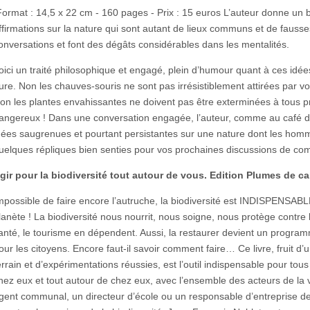
ormat : 14,5 x 22 cm - 160 pages - Prix : 15 euros L’auteur donne un 
ffirmations sur la nature qui sont autant de lieux communs et de fausse
onversations et font des dégâts considérables dans les mentalités.
oici un traité philosophique et engagé, plein d’humour quant à ces idées
ure. Non les chauves-souris ne sont pas irrésistiblement attirées par v
on les plantes envahissantes ne doivent pas être exterminées à tous pr
angereux ! Dans une conversation engagée, l’auteur, comme au café d
dées saugrenues et pourtant persistantes sur une nature dont les hom
uelques répliques bien senties pour vos prochaines discussions de com
gir pour la biodiversité tout autour de vous. Edition Plumes de car
mpossible de faire encore l’autruche, la biodiversité est INDISPENSABLE 
lanète ! La biodiversité nous nourrit, nous soigne, nous protège contre l
anté, le tourisme en dépendent. Aussi, la restaurer devient un programme
our les citoyens. Encore faut-il savoir comment faire… Ce livre, fruit 
errain et d’expérimentations réussies, est l’outil indispensable pour to
hez eux et tout autour de chez eux, avec l’ensemble des acteurs de la v
gent communal, un directeur d’école ou un responsable d’entreprise de 