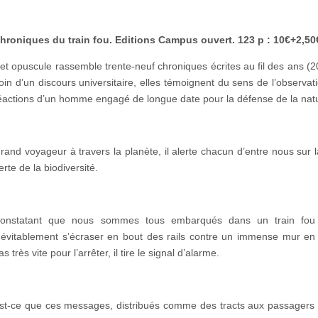
hroniques du train fou. Editions Campus ouvert. 123 p : 10€+2,50
et opuscule rassemble trente-neuf chroniques écrites au fil des ans
oin d’un discours universitaire, elles témoignent du sens de l’observa
éactions d’un homme engagé de longue date pour la défense de la nat
rand voyageur à travers la planète, il alerte chacun d’entre nous sur 
erte de la biodiversité.
onstatant que nous sommes tous embarqués dans un train fou 
névitablement s’écraser en bout des rails contre un immense mur en
as très vite pour l’arrêter, il tire le signal d’alarme.
st-ce que ces messages, distribués comme des tracts aux passagers 