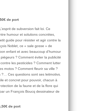
,50€ de port
’esprit de subversion fait loi. Ce
Entre humour et solutions concrètes,
tit guide pour résister et agir contre la
nçois Noblet, ce « sale gosse » de
rs bon enfant et avec beaucoup d’humour
piégeurs ? Comment éviter la publicité
contre les pesticides ? Comment lutter
es motos ? Comment fleurir sa ville ?
 ?… Ces questions sont ses leitmotivs.
tile et concret pour pouvoir, chacun à
tection de la faune et de la flore qui
é par un François Boucq dessinateur de
,50€ de port