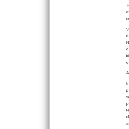
F
a
c
V
d
N
d
i
q
A
I
p
s
p
t
c
a