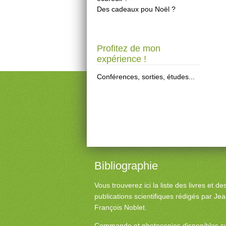
Des cadeaux pou Noël ?
Profitez de mon
expérience !
Conférences, sorties, études...
Bibliographie
Vous trouverez ici la liste des livres et d
publications scientifiques rédigés par Je
François Noblet.
Commande et photocopies disponibles s