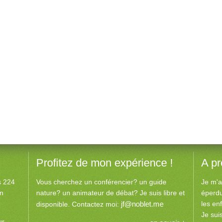
Profitez de mon expérience !
A p
es 224
Vous cherchez un conférencier? un guide
Je m'a
an
nature? un animateur de débat? Je suis libre et
éperdu
jf@noblet.me
les en
disponible. Contactez moi:
Je sui
ur