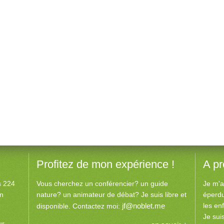
Profitez de mon expérience !
A p
es 224
Vous cherchez un conférencier? un guide
Je m'a
an
nature? un animateur de débat? Je suis libre et
éperdu
jf@noblet.me
les en
disponible. Contactez moi:
Je sui
ur