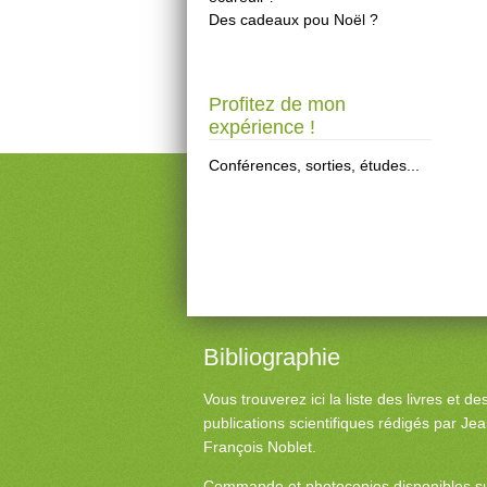
Des cadeaux pou Noël ?
Profitez de mon
expérience !
Conférences, sorties, études...
Bibliographie
Vous trouverez ici la liste des livres et d
publications scientifiques rédigés par Je
François Noblet.
Commande et photocopies disponibles s